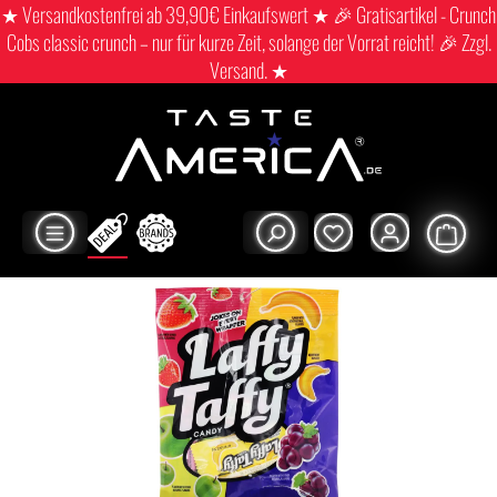
★ Versandkostenfrei ab 39,90€ Einkaufswert ★ 🎉 Gratisartikel - Crunch
Cobs classic crunch – nur für kurze Zeit, solange der Vorrat reicht! 🎉 Zzgl.
Versand. ★