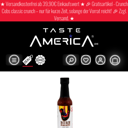
★ Versandkostenfrei ab 39,90€ Einkaufswert ★ 🎉 Gratisartikel - Crunch
Cobs classic crunch – nur für kurze Zeit, solange der Vorrat reicht! 🎉 Zzgl.
Versand. ★