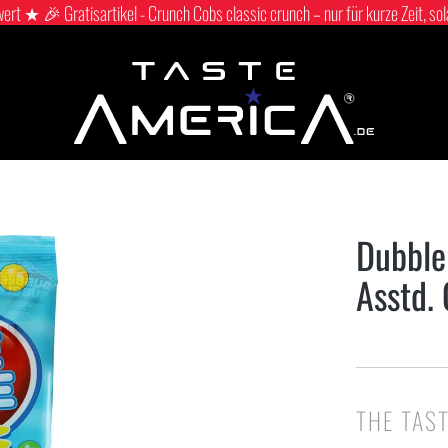
 ★ 🎉 Gratisartikel - Crunch Cobs classic crunch – nur für kurze Zeit, sol
Dubble
Asstd. 
THE TAS