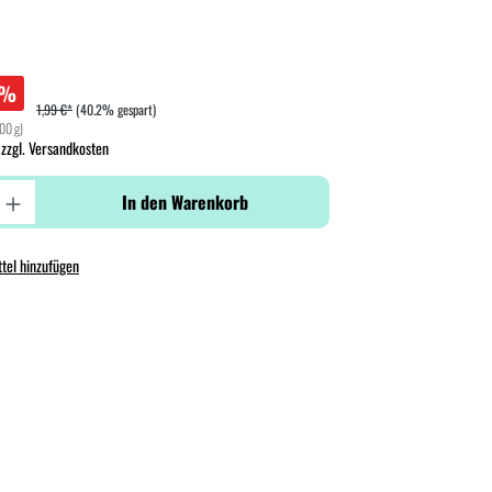
%
1,99 €*
(40.2% gespart)
100 g)
 zzgl. Versandkosten
In den Warenkorb
tel hinzufügen