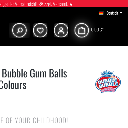
ange der Vorrat reicht! 🎉 Zzgl. Versand. ★
Deutsch
0,00 €*
 Bubble Gum Balls
Colours
TE OF YOUR CHILDHOOD!